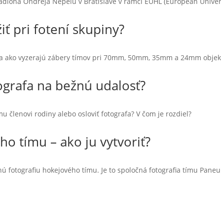
adióna Ondreja Nepelu v Bratislave v rámci EUHL (European Univer
iť pri fotení skupiny?
ia a ako vyzerajú zábery tímov pri 70mm, 50mm, 35mm a 24mm objek
ografa na bežnú udalosť?
mu členovi rodiny alebo osloviť fotografa? V čom je rozdiel?
o tímu – ako ju vytvoriť?
 fotografiu hokejového tímu. Je to spoločná fotografia tímu Paneu