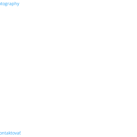
ní a úprav fotiek prišiel
, na firemné akcie, oslavy, konferencie, školenia, večierky, ale aj 
ontaktovať
.