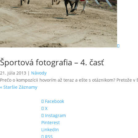
Športová fotografia – 4. časť
21. júla 2013
|
Návody
Prečo o kompozícii hovorím až teraz a ešte s otáznikom? Pretože v š
« Staršie Záznamy
Facebook
X
Instagram
Pinterest
LinkedIn
RSS