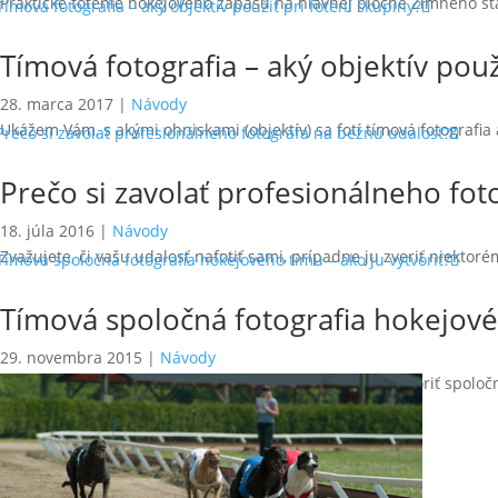
Praktické fotenie hokejového zápasu na hlavnej ploche Zimného št
Tímová fotografia – aký objektív použ
28. marca 2017
|
Návody
Ukážem Vám, s akými ohniskami (objektív) sa fotí tímová fotograf
Prečo si zavolať profesionálneho fot
18. júla 2016
|
Návody
Zvažujete, či vašu udalosť nafotiť sami, prípadne ju zveriť niektoré
Tímová spoločná fotografia hokejovéh
29. novembra 2015
|
Návody
Dnes Vám ukážem, ako z malého zimného štadiónu vytvoriť spoločnú