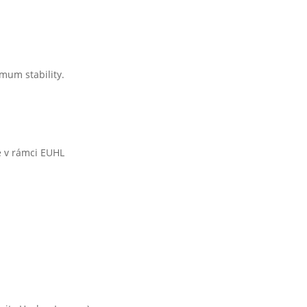
mum stability.
e v rámci EUHL