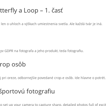
erfly a Loop – 1. časť
 len o uhloch a výškach umiestnenia svetla. Ale každá tvár je iná.
yv GDPR na fotografa a jeho produkt, teda fotografiu.
crop osôb
aj pri oreze, odbornejšie povedané crop-e osôb. Ide hlavne o potrét.
športovú fotografiu
to set up your camera to capture sharp, detailed photos full of ex