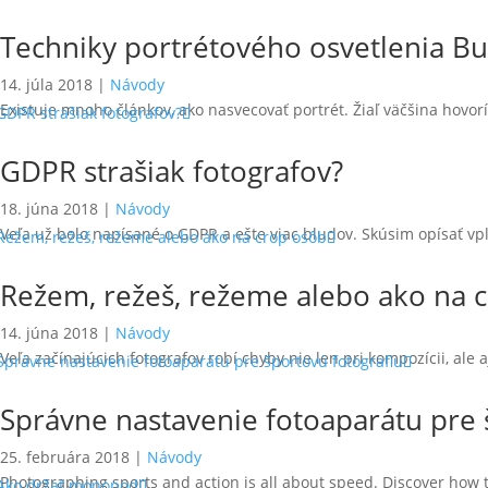
Techniky portrétového osvetlenia Butt
14. júla 2018
|
Návody
Existuje mnoho článkov, ako nasvecovať portrét. Žiaľ väčšina hovorí
GDPR strašiak fotografov?
18. júna 2018
|
Návody
Veľa už bolo napísané o GDPR a ešte viac bludov. Skúsim opísať vpl
Režem, režeš, režeme alebo ako na 
14. júna 2018
|
Návody
Veľa začínajúcich fotografov robí chyby nie len pri kompozícii, ale 
Správne nastavenie fotoaparátu pre 
25. februára 2018
|
Návody
Photographing sports and action is all about speed. Discover how 