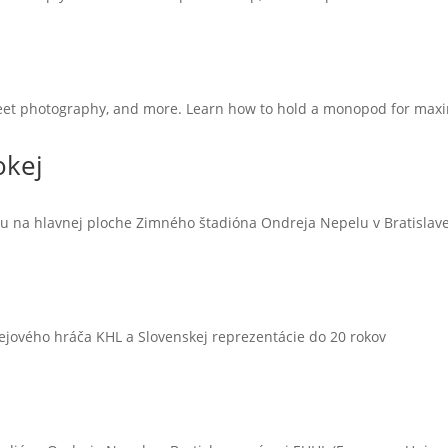
street photography, and more. Learn how to hold a monopod for maxi
okej
su na hlavnej ploche Zimného štadióna Ondreja Nepelu v Bratislav
kejového hráča KHL a Slovenskej reprezentácie do 20 rokov