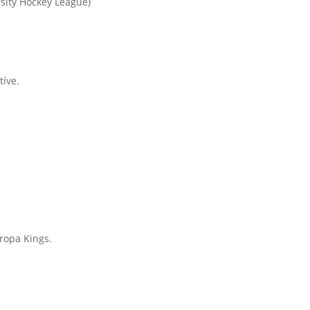
sity Hockey League)
tíve.
ropa Kings.