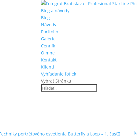
Blog a návody
Blog
Návody
Portfólio
Galérie
Cenník
O mne
Kontakt
Klienti
Vyhľadanie fotiek
Vybrať Stránku
Návody
Návody na fotenie, úprava fotografií a vecí, na ktoré som počas fote
Fungujem ako profesionálny fotograf na svadbu, fotograf na stužkovú
na fotografovanie, alebo chcete využiť moje služby, neváhajte ma
k