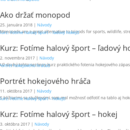
Ako držať monopod
25. januára 2018
|
Návody
Monopods are a great alternative to tripods for sports, wildlife, 
Kurz: Fotíme halový šport – ľadový h
2. novembra 2017
|
Návody
Už druhý tohto sezónny kurz praktického fotenia hokejového zápa
Portrét hokejového hráča
11. októbra 2017
|
Návody
S blížiacimi sa stužkovými som mal možnosť odfotiť na tablo aj ho
Kurz: Fotíme halový šport – hokej
3. októbra 2017
|
Návody