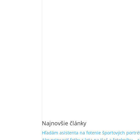
Najnovšie články
Hľadám asistenta na fotenie športových portré
Ako pripraviť fotky z leta na tlač a fotoknihu – 