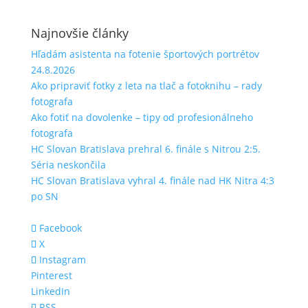
Najnovšie články
Hľadám asistenta na fotenie športových portrétov
24.8.2026
Ako pripraviť fotky z leta na tlač a fotoknihu – rady
fotografa
Ako fotiť na dovolenke – tipy od profesionálneho
fotografa
HC Slovan Bratislava prehral 6. finále s Nitrou 2:5.
Séria neskončila
HC Slovan Bratislava vyhral 4. finále nad HK Nitra 4:3
po SN
Facebook
X
Instagram
Pinterest
LinkedIn
RSS