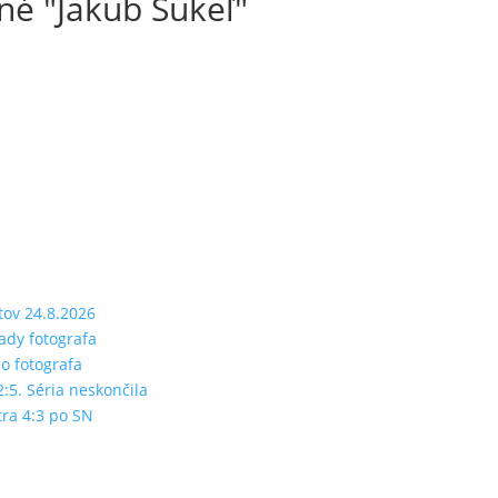
é "Jakub Sukeľ"
tov 24.8.2026
rady fotografa
ho fotografa
2:5. Séria neskončila
tra 4:3 po SN