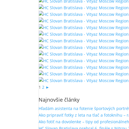
1
2
►
Najnovšie články
Hľadám asistenta na fotenie športových portré
Ako pripraviť fotky z leta na tlač a fotoknihu – 
Ako fotiť na dovolenke – tipy od profesionálne
HC Slovan Bratislava prehral 6. finále s Nitrou 