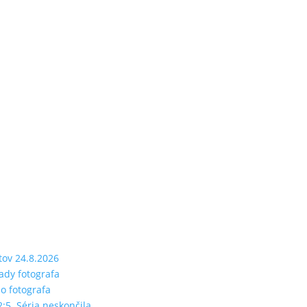
tov 24.8.2026
rady fotografa
ho fotografa
2:5. Séria neskončila