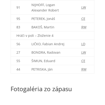
NIJHOFF, Logan
91
LW
Alexander Robert
95
PETEREK, Jonáš
CE
83
BAKOŠ, Martin
RW
Hráči v poli – Zloženie 4
56
LIČKO, Fabian Andrej
LD
27
BONDRA, Radovan
LW
55
ŠIMUN, Eduard
CE
44
PETRISKA, Ján
RW
Fotogaléria zo zápasu