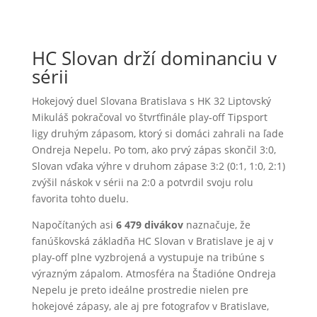
HC Slovan drží dominanciu v
sérii
Hokejový duel Slovana Bratislava s HK 32 Liptovský
Mikuláš pokračoval vo štvrťfinále play‑off Tipsport
ligy druhým zápasom, ktorý si domáci zahrali na ľade
Ondreja Nepelu. Po tom, ako prvý zápas skončil 3:0,
Slovan vďaka výhre v druhom zápase 3:2 (0:1, 1:0, 2:1)
zvýšil náskok v sérii na 2:0 a potvrdil svoju rolu
favorita tohto duelu.
Napočítaných asi
6 479 divákov
naznačuje, že
fanúškovská základňa HC Slovan v Bratislave je aj v
play‑off plne vyzbrojená a vystupuje na tribúne s
výrazným zápalom. Atmosféra na Štadióne Ondreja
Nepelu je preto ideálne prostredie nielen pre
hokejové zápasy, ale aj pre fotografov v Bratislave,