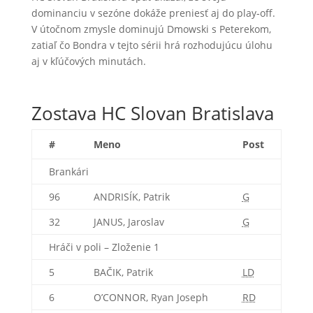
dominanciu v sezóne dokáže preniesť aj do play‑off.
V útočnom zmysle dominujú Dmowski s Peterekom,
zatiaľ čo Bondra v tejto sérii hrá rozhodujúcu úlohu
aj v kľúčových minutách.
Zostava HC Slovan Bratislava
#
Meno
Post
Brankári
96
ANDRISÍK, Patrik
G
32
JANUS, Jaroslav
G
Hráči v poli – Zloženie 1
5
BAČIK, Patrik
LD
6
O’CONNOR, Ryan Joseph
RD