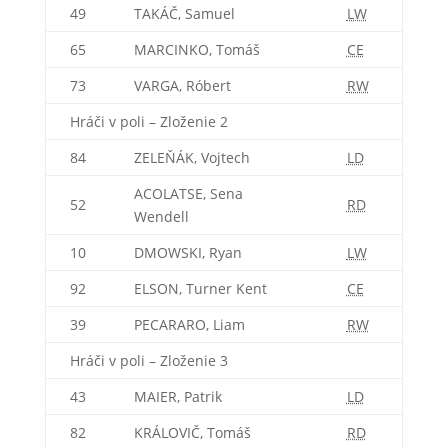
49
TAKÁČ, Samuel
LW
65
MARCINKO, Tomáš
CE
73
VARGA, Róbert
RW
Hráči v poli – Zloženie 2
84
ZELEŇÁK, Vojtech
LD
ACOLATSE, Sena
52
RD
Wendell
10
DMOWSKI, Ryan
LW
92
ELSON, Turner Kent
CE
39
PECARARO, Liam
RW
Hráči v poli – Zloženie 3
43
MAIER, Patrik
LD
82
KRÁLOVIČ, Tomáš
RD