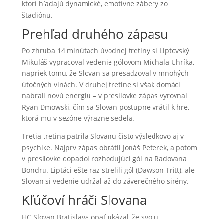
ktorí hľadajú dynamické, emotívne zábery zo
štadiónu.
Prehľad druhého zápasu
Po zhruba 14 minútach úvodnej tretiny si Liptovský
Mikuláš vypracoval vedenie gólovom Michala Uhríka,
napriek tomu, že Slovan sa presadzoval v mnohých
útočných vlnách. V druhej tretine si však domáci
nabrali novú energiu – v presilovke zápas vyrovnal
Ryan Dmowski, čím sa Slovan postupne vrátil k hre,
ktorá mu v sezóne výrazne sedela.
Tretia tretina patrila Slovanu čisto výsledkovo aj v
psychike. Najprv zápas obrátil Jonáš Peterek, a potom
v presilovke dopadol rozhodujúci gól na Radovana
Bondru. Liptáci ešte raz strelili gól (Dawson Tritt), ale
Slovan si vedenie udržal až do záverečného sirény.
Kľúčoví hráči Slovana
HC Slovan Bratislava opäť ukázal, že svoju