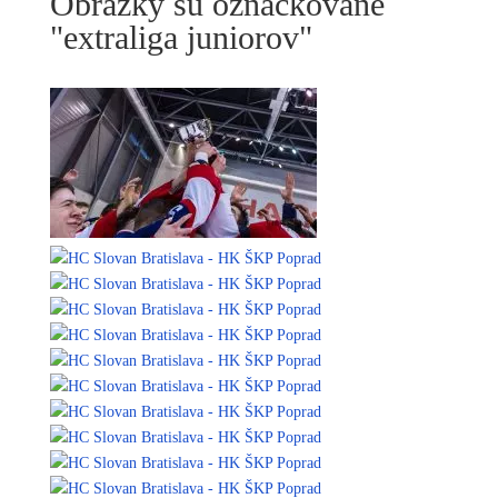
Obrázky sú označkované
"extraliga juniorov"