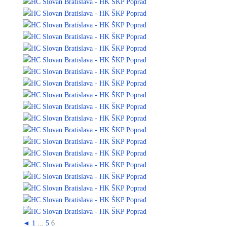
◄
1
...
5
6