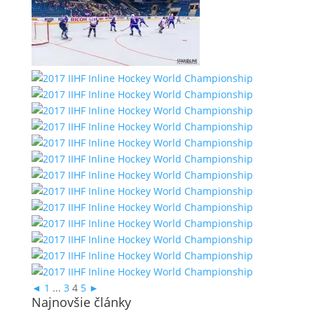
◄
1
...
3
4
5
►
Najnovšie články