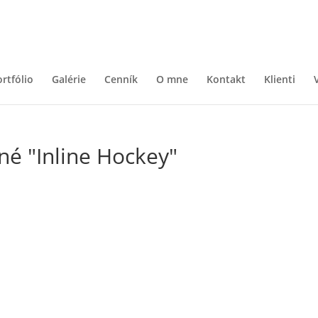
rtfólio
Galérie
Cenník
O mne
Kontakt
Klienti
é "Inline Hockey"